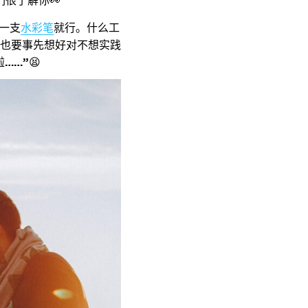
很了解你👀
一支
水彩笔
就行。什么工
也要事先想好对不想实践
啦
……”
😫