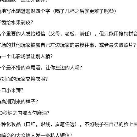
确地写出魑魅魍魉四个字（喝了几杯之后就更难了呢😈）
牙齿给水果剥皮？
某个重要的人发给短信（父母，老板，前任），但只能用搜狗拼
在场的其他玩家披露自己左边玩家的最糗往事，或者最失败照片
仿一个电影场景让别人猜？
一个最不搭的鸡尾酒，让你左边的人喝？
你对面的玩家交换衣服？
一口小米辣？
仿高潮到来的样子？
20秒钟之内喝五勺麻油？
一种化妆品（口红，眼线，眉笔任选），不照镜子在自己的脸上
你暗恋的大众情人发一条私人短信？