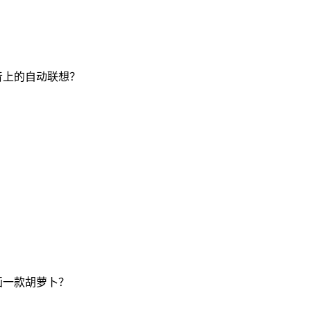
音上的自动联想？
？
画一款胡萝卜？