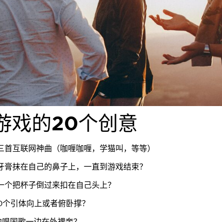
游戏的20个创意
三首互联网神曲（咖喱咖喱，学猫叫，等等）
牙膏抹在自己的鼻子上，一直到游戏结束？
一个把杯子倒过来扣在自己头上？
10个引体向上或者俯卧撑？
边唱国歌一边在外裸奔？